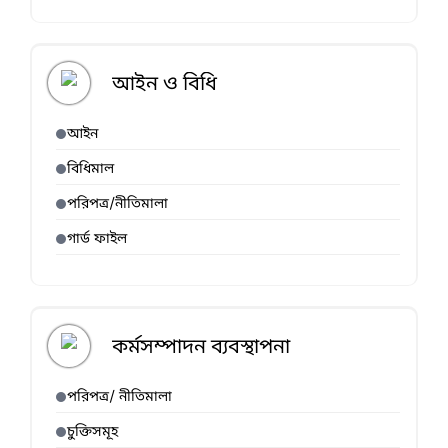
আইন ও বিধি
আইন
বিধিমাল
পরিপত্র/নীতিমালা
গার্ড ফাইল
কর্মসম্পাদন ব্যবস্থাপনা
পরিপত্র/ নীতিমালা
চুক্তিসমূহ